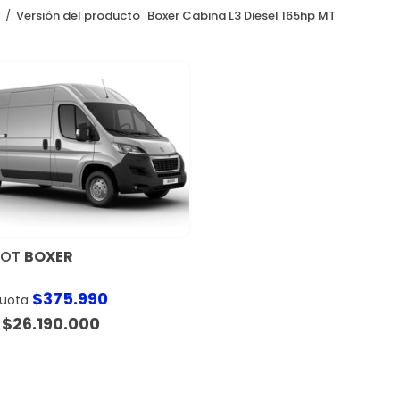
o
Versión del producto
Boxer Cabina L3 Diesel 165hp MT
EOT
BOXER
$
375.990
cuota
$
26.190.000