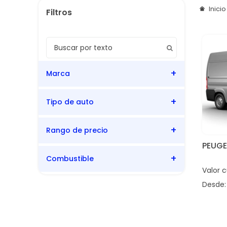
Inici
Marca
Tipo de auto
Peugeot
Rango de precio
Comercial
PEUG
Combustible
Valor 
Bencina