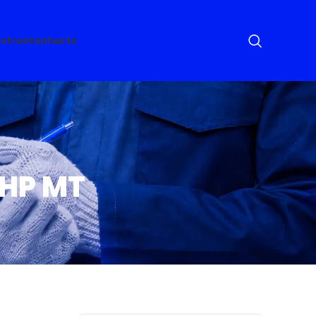
otros
Contacto
5HP MT