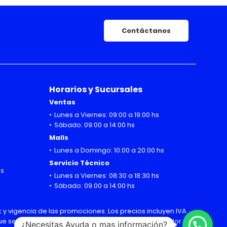
Contáctanos
Horarios y Sucursales
Ventas
Lunes a Viernes: 09:00 a 19:00 hs
Sábado: 09:00 a 14:00 hs
Malls
Lunes a Domingo: 10:00 a 20:00 hs
Servicio Técnico
hs
Lunes a Viernes: 08:30 a 18:30 hs
Sábado: 09:00 a 14:00 hs
 y vigencia de las promociones. Los precios incluyen IVA
 que sean modificadas sin previo aviso por el importador
¿Necesitas Ayuda o mas información?