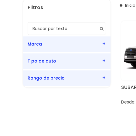
Inici
Marca
Tipo de auto
Subaru
Rango de precio
SUV
SUBA