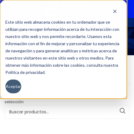
Menu
Este sitio web almacena cookies en tu ordenador que se
utilizan para recoger información acerca de tu interacción con
3008 P64 GT HYBRID 136HP AT
nuestro sitio web y nos permite recordarte. Usamos esta
información con el fin de mejorar y personalizar tu experiencia
de navegación y para generar analíticas y métricas acerca de
nuestros visitantes en este sitio web y otros medios. Para
obtener más información sobre las cookies, consulta nuestra
Política de privacidad.
Inicio
Versión del producto
3008 P64 GT Hybrid 136hp AT
Aceptar
No se han encontrado productos que coincidan con tu
selección.