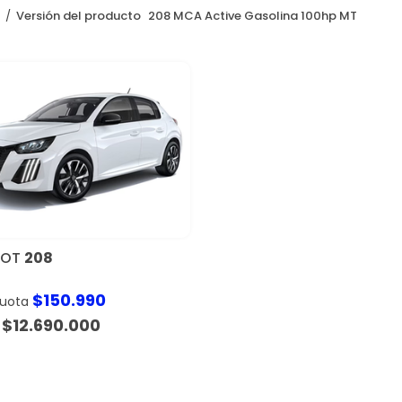
o
Versión del producto
208 MCA Active Gasolina 100hp MT
EOT
208
$
150.990
cuota
$
12.690.000