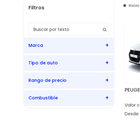
Inici
Marca
Tipo de auto
Peugeot
Rango de precio
Hatchback
PEUG
Combustible
Valor 
Bencina