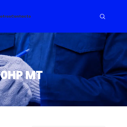
otros
Contacto
00HP MT