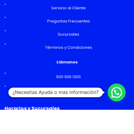
Servicio al Cliente
Preguntas Frecuentes
Sucursales
Términos y Condiciones
Llámanos
600 006 1300
Lunes a Viernes: 09:00 a 18:00 hs
¿Necesitas Ayuda o mas información?
Horarios y Sucursales
Ventas