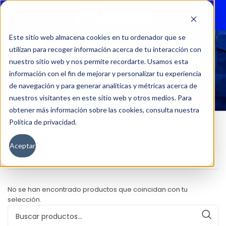
Menu
Este sitio web almacena cookies en tu ordenador que se
utilizan para recoger información acerca de tu interacción con
2.5I AWD CVT SPORT EDITION
nuestro sitio web y nos permite recordarte. Usamos esta
EYESIGHT
información con el fin de mejorar y personalizar tu experiencia
de navegación y para generar analíticas y métricas acerca de
nuestros visitantes en este sitio web y otros medios. Para
obtener más información sobre las cookies, consulta nuestra
Política de privacidad.
Inicio
Versión del producto
Aceptar
2.5i AWD CVT Sport Edition EyeSight
No se han encontrado productos que coincidan con tu
selección.