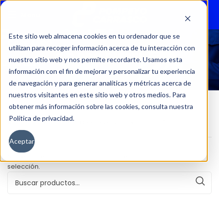
Menu
Este sitio web almacena cookies en tu ordenador que se
utilizan para recoger información acerca de tu interacción con
2.0 PRO DIESEL AT
nuestro sitio web y nos permite recordarte. Usamos esta
información con el fin de mejorar y personalizar tu experiencia
de navegación y para generar analíticas y métricas acerca de
nuestros visitantes en este sitio web y otros medios. Para
obtener más información sobre las cookies, consulta nuestra
Política de privacidad.
Inicio
Versión del producto
2.0 PRO DIESEL AT
Aceptar
No se han encontrado productos que coincidan con tu
selección.