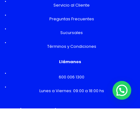
Servicio al Cliente
Preguntas Frecuentes
Sucursales
Términos y Condiciones
Llámanos
600 006 1300
Lunes a Viernes: 09:00 a 18:00 hs
¿Necesitas Ayuda o mas información?
Horarios y Sucursales
Ventas
Lunes a Viernes: 09:00 a 19:00 hs