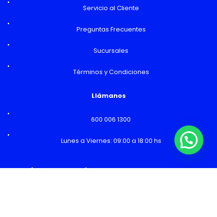
Servicio al Cliente
Preguntas Frecuentes
Sucursales
Términos y Condiciones
Llámanos
600 006 1300
Lunes a Viernes: 09:00 a 18:00 hs
¿Necesitas Ayuda o mas información?
Horarios y Sucursales
Ventas
Lunes a Viernes: 09:00 a 19:00 hs