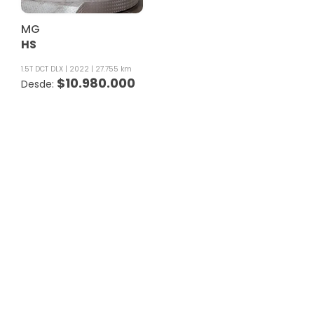
MG
HS
1.5T DCT DLX
2022
27.755 km
$
10.980.000