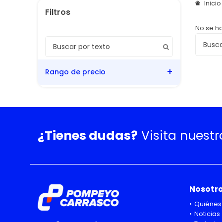
Inici
No se h
Rango de precio
¿Tienes dudas?
Visita nuest
Nosotr
Quiénes
Noticias