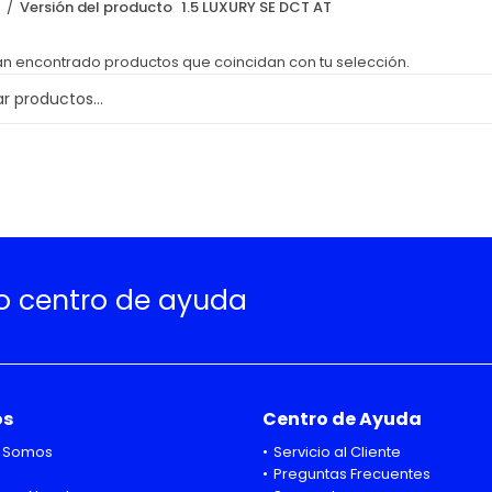
o
Versión del producto
1.5 LUXURY SE DCT AT
an encontrado productos que coincidan con tu selección.
ro centro de ayuda
os
Centro de Ayuda
 Somos
Servicio al Cliente
Preguntas Frecuentes