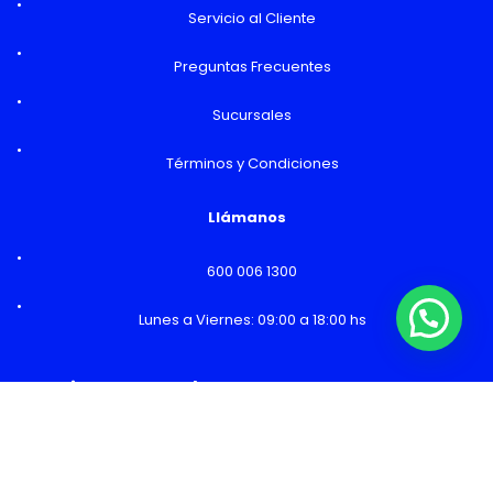
Servicio al Cliente
Preguntas Frecuentes
Sucursales
Términos y Condiciones
Llámanos
600 006 1300
Lunes a Viernes: 09:00 a 18:00 hs
¿Necesitas Ayuda o mas información?
Horarios y Sucursales
Ventas
Lunes a Viernes: 09:00 a 19:00 hs