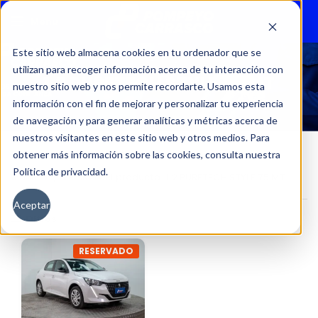
Menu
Este sitio web almacena cookies en tu ordenador que se
utilizan para recoger información acerca de tu interacción con
1.2 PURETECH STYLE 75 MT
nuestro sitio web y nos permite recordarte. Usamos esta
información con el fin de mejorar y personalizar tu experiencia
de navegación y para generar analíticas y métricas acerca de
nuestros visitantes en este sitio web y otros medios. Para
obtener más información sobre las cookies, consulta nuestra
Política de privacidad.
Inicio
Versión del producto
1.2 PURETECH STYLE 75 MT
Aceptar
Filtros
RESERVADO