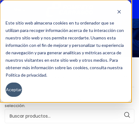
Menu
Este sitio web almacena cookies en tu ordenador que se
utilizan para recoger información acerca de tu interacción con
1.2 ACTIVE PURETECH 130 MT
nuestro sitio web y nos permite recordarte. Usamos esta
información con el fin de mejorar y personalizar tu experiencia
de navegación y para generar analíticas y métricas acerca de
nuestros visitantes en este sitio web y otros medios. Para
obtener más información sobre las cookies, consulta nuestra
Política de privacidad.
Inicio
Versión del producto
1.2 ACTIVE PURETECH 130 MT
Aceptar
No se han encontrado productos que coincidan con tu
selección.