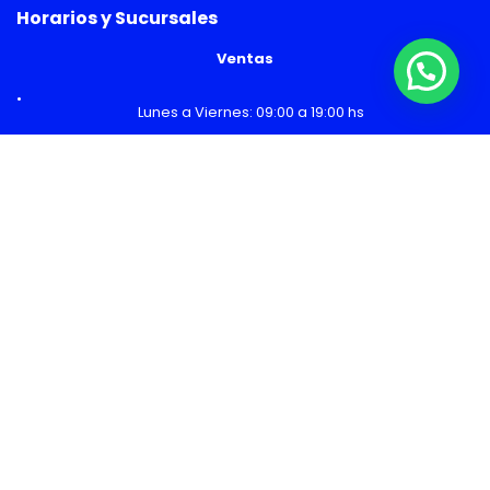
Horarios y Sucursales
Ventas
¿Necesitas Ayuda o mas información?
Lunes a Viernes: 09:00 a 19:00 hs
Sábado: 09:00 a 14:00 hs
Malls
Lunes a Domingo: 10:00 a 20:00 hs
Servicio Técnico
Lunes a Viernes: 08:30 a 18:30 hs
Sábado: 09:00 a 14:00 hs