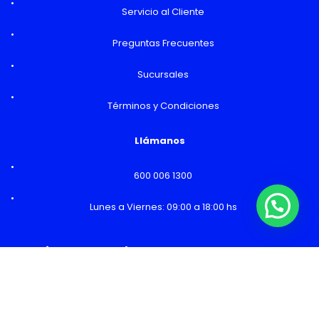
Servicio al Cliente
Preguntas Frecuentes
Sucursales
Términos y Condiciones
Llámanos
600 006 1300
Lunes a Viernes: 09:00 a 18:00 hs
¿Necesitas Ayuda o mas información?
Horarios y Sucursales
Ventas
Lunes a Viernes: 09:00 a 19:00 hs