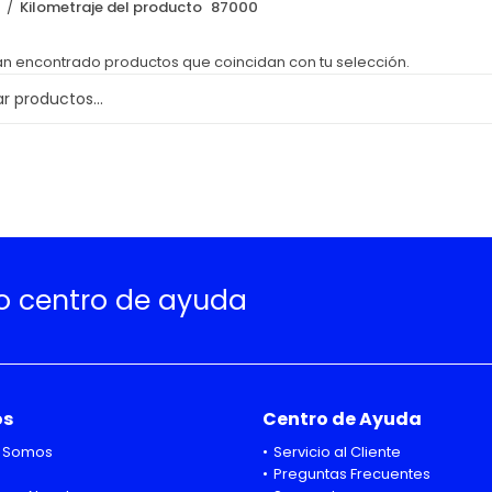
o
Kilometraje del producto
87000
an encontrado productos que coincidan con tu selección.
ro centro de ayuda
os
Centro de Ayuda
 Somos
Servicio al Cliente
Preguntas Frecuentes