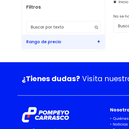
Inici
No se h
Rango de precio
¿Tienes dudas?
Visita nuest
Nosotr
Quiénes
Noticias