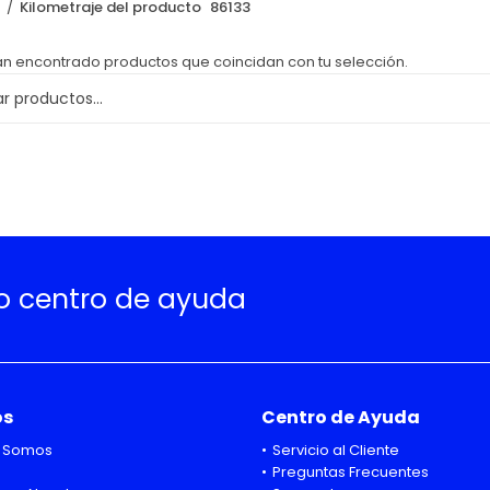
o
Kilometraje del producto
86133
an encontrado productos que coincidan con tu selección.
ro centro de ayuda
os
Centro de Ayuda
 Somos
Servicio al Cliente
Preguntas Frecuentes