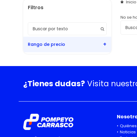
Inici
No se h
Rango de precio
¿Tienes dudas?
Visita nuest
Nosotr
Quiénes
Noticias