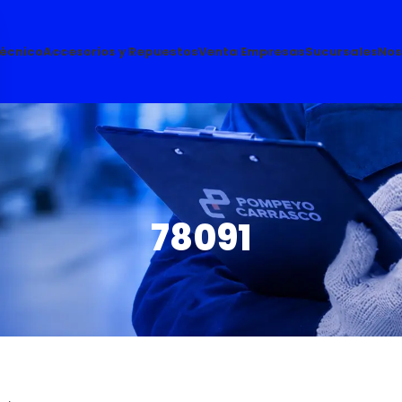
Técnico
Accesorios y Repuestos
Venta Empresas
Sucursales
Nos
78091