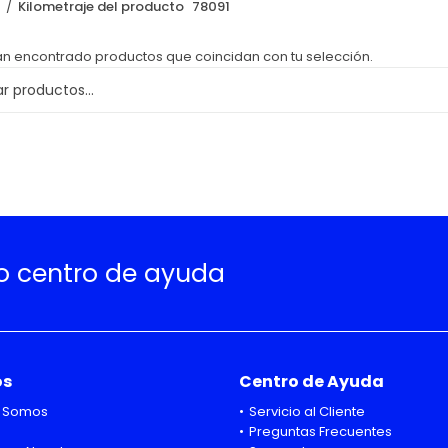
o
Kilometraje del producto
78091
an encontrado productos que coincidan con tu selección.
ro centro de ayuda
os
Centro de Ayuda
 Somos
Servicio al Cliente
Preguntas Frecuentes