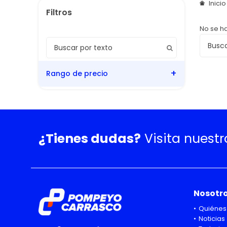
Inici
No se h
Rango de precio
¿Tienes dudas?
Visita nuest
Nosotr
Quiénes
Noticias