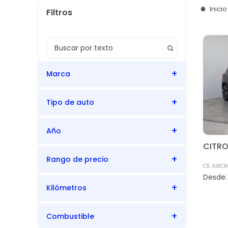
Inici
Marca
Tipo de auto
Citroën
Año
SUV
CITR
Rango de precio
2022
C5 AIRCR
Kilómetros
76.123
76.123
Combustible