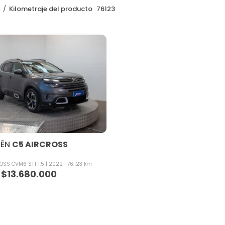
o
Kilometraje del producto
76123
OËN
C5 AIRCROSS
OSS CVM6 STT 1.5
2022
76.123 km
$
13.680.000