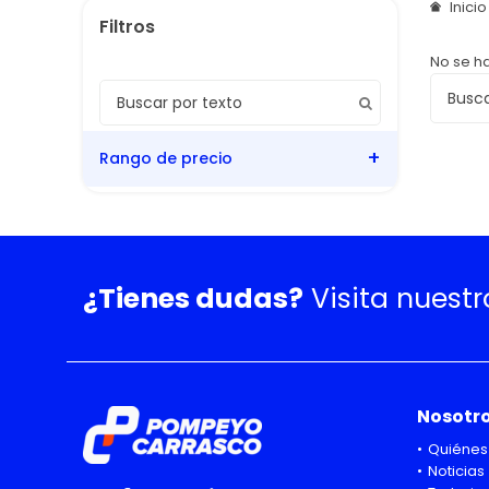
Inici
No se h
Rango de precio
¿Tienes dudas?
Visita nuest
Nosotr
Quiénes
Noticias