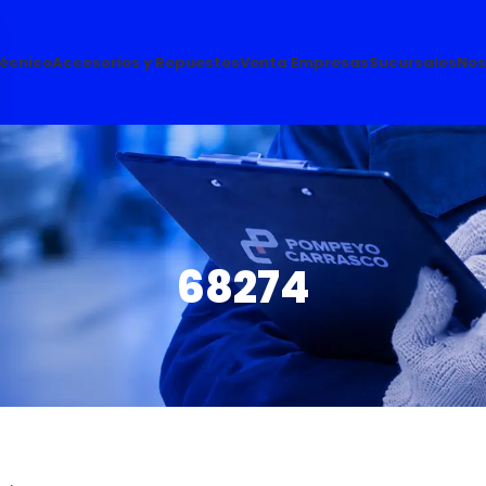
Técnico
Accesorios y Repuestos
Venta Empresas
Sucursales
Nos
68274