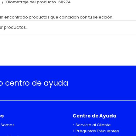
o
Kilometraje del producto
68274
an encontrado productos que coincidan con tu selección.
ro centro de ayuda
os
Centro de Ayuda
 Somos
Servicio al Cliente
Preguntas Frecuentes