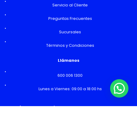
Servicio al Cliente
Preguntas Frecuentes
Sucursales
Términos y Condiciones
Llámanos
600 006 1300
Lunes a Viernes: 09:00 a 18:00 hs
¿Necesitas Ayuda o mas información?
Horarios y Sucursales
Ventas
Lunes a Viernes: 09:00 a 19:00 hs