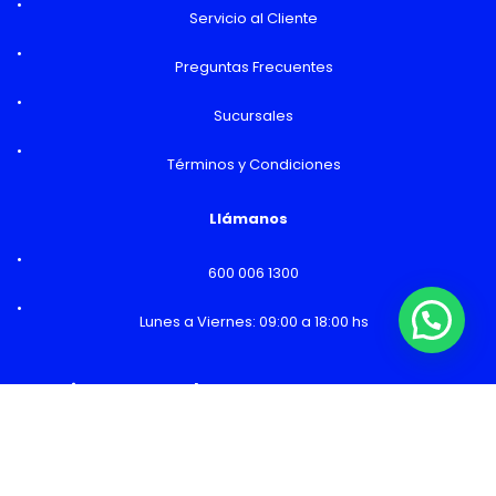
Servicio al Cliente
Preguntas Frecuentes
Sucursales
Términos y Condiciones
Llámanos
600 006 1300
Lunes a Viernes: 09:00 a 18:00 hs
¿Necesitas Ayuda o mas información?
Horarios y Sucursales
Ventas
Lunes a Viernes: 09:00 a 19:00 hs