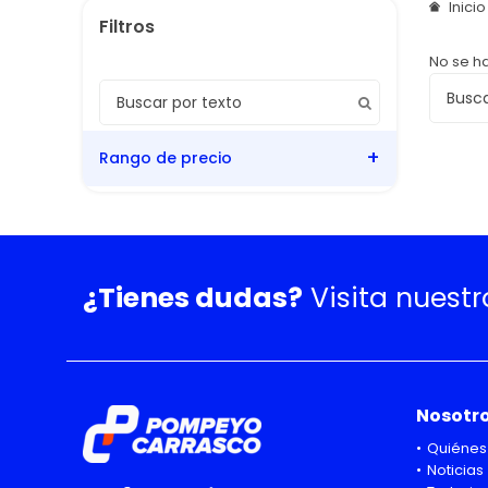
Inici
No se h
Rango de precio
¿Tienes dudas?
Visita nuest
Nosotr
Quiénes
Noticias