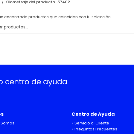
o
Kilometraje del producto
57402
an encontrado productos que coincidan con tu selección.
ro centro de ayuda
os
Centro de Ayuda
 Somos
Servicio al Cliente
Preguntas Frecuentes