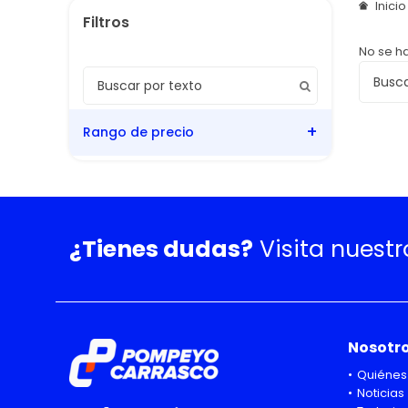
Inici
No se h
Rango de precio
¿Tienes dudas?
Visita nuest
Nosotr
Quiénes
Noticias