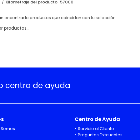
o
Kilometraje del producto
57000
an encontrado productos que coincidan con tu selección.
ro centro de ayuda
os
Centro de Ayuda
 Somos
Servicio al Cliente
Preguntas Frecuentes