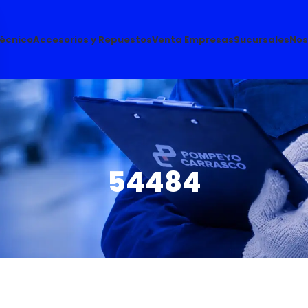
Técnico
Accesorios y Repuestos
Venta Empresas
Sucursales
Nos
54484