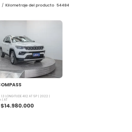
o
Kilometraje del producto
54484
COMPASS
1.3 LONGITUDE 4X2 AT 5P
2022
m
AT
$
14.980.000