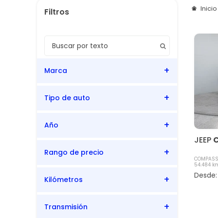
Inici
Marca
Tipo de auto
JEEP
Año
SUV
JEEP
Rango de precio
2022
COMPASS 
54.484 k
Kilómetros
54.484
54.484
Transmisión