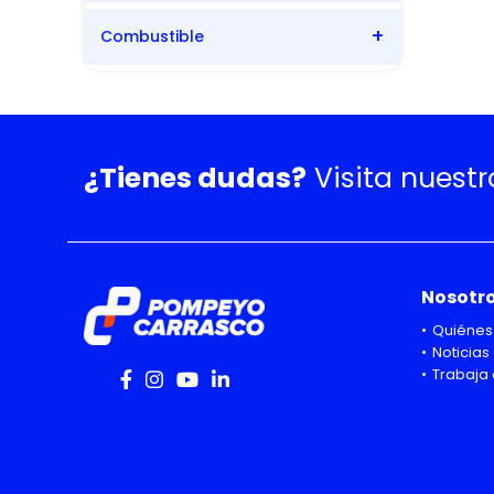
Combustible
Automática
Bencina
¿Tienes dudas?
Visita nuest
Nosotr
Quiénes
Noticias
Trabaja 