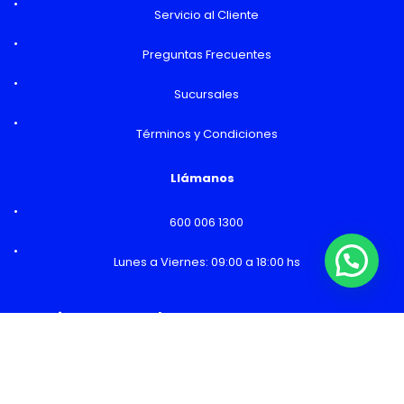
Servicio al Cliente
Preguntas Frecuentes
Sucursales
Términos y Condiciones
Llámanos
600 006 1300
Lunes a Viernes: 09:00 a 18:00 hs
¿Necesitas Ayuda o mas información?
Horarios y Sucursales
Ventas
Lunes a Viernes: 09:00 a 19:00 hs