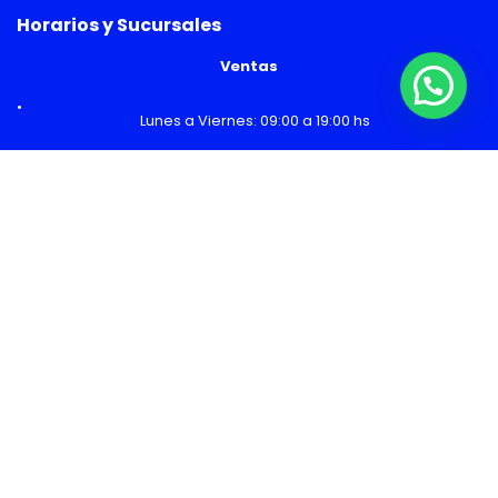
Horarios y Sucursales
Ventas
¿Necesitas Ayuda o mas información?
Lunes a Viernes: 09:00 a 19:00 hs
Sábado: 09:00 a 14:00 hs
Malls
Lunes a Domingo: 10:00 a 20:00 hs
Servicio Técnico
Lunes a Viernes: 08:30 a 18:30 hs
Sábado: 09:00 a 14:00 hs