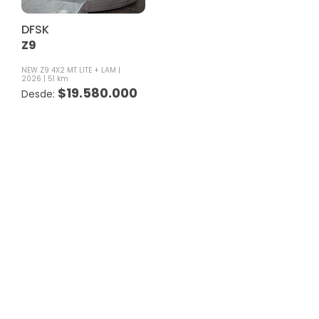
DFSK
Z9
NEW Z9 4X2 MT LITE + LAM
2026
51 km
$
19.580.000