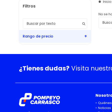
Inici
No se h
Rango de precio
¿Tienes dudas?
Visita nuest
Nosotr
Quiénes
Noticias