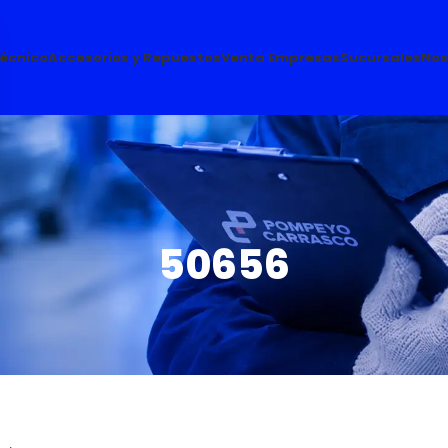
Técnico
Accesorios y Repuestos
Venta Empresas
Sucursales
Nos
50656