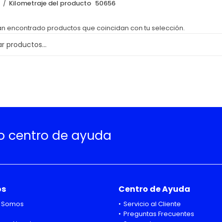
o
Kilometraje del producto
50656
an encontrado productos que coincidan con tu selección.
ro centro de ayuda
os
Centro de Ayuda
 Somos
Servicio al Cliente
Preguntas Frecuentes