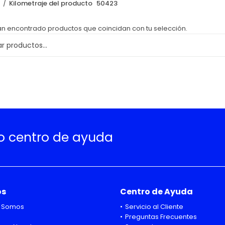
o
Kilometraje del producto
50423
an encontrado productos que coincidan con tu selección.
ro centro de ayuda
os
Centro de Ayuda
 Somos
Servicio al Cliente
Preguntas Frecuentes