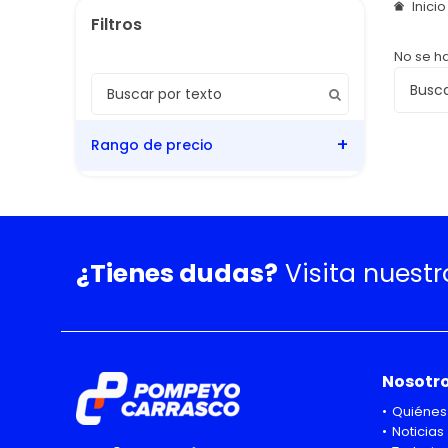
Inici
No se h
Rango de precio
¿Tienes dudas?
Visita nuest
Nosotr
Quiénes
Noticias