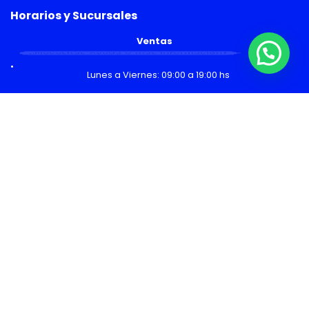
Horarios y Sucursales
Ventas
¿Necesitas Ayuda o mas información?
Lunes a Viernes: 09:00 a 19:00 hs
Sábado: 09:00 a 14:00 hs
Malls
Lunes a Domingo: 10:00 a 20:00 hs
Servicio Técnico
Lunes a Viernes: 08:30 a 18:30 hs
Sábado: 09:00 a 14:00 hs