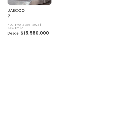
JAECOO
7
7 DCT FWD 1.6 AUT
2025
4.607 km
AT
$
15.580.000