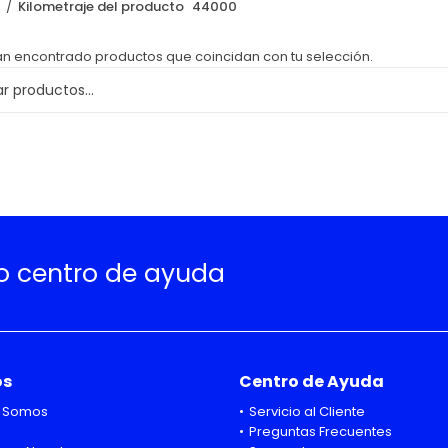
o
Kilometraje del producto
44000
an encontrado productos que coincidan con tu selección.
ro centro de ayuda
os
Centro de Ayuda
 Somos
Servicio al Cliente
Preguntas Frecuentes