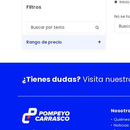
Inici
No se h
Rango de precio
¿Tienes dudas?
Visita nuest
Nosotr
Quiénes
Noticias