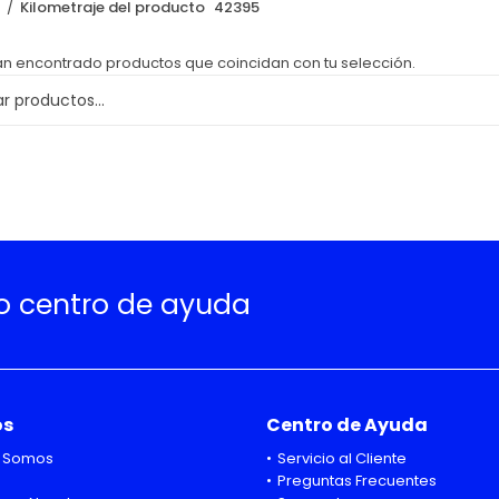
o
Kilometraje del producto
42395
an encontrado productos que coincidan con tu selección.
ro centro de ayuda
os
Centro de Ayuda
 Somos
Servicio al Cliente
Preguntas Frecuentes