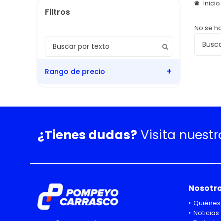
Inici
No se h
Rango de precio
¿Tienes dudas?
Visita nuest
Nosotr
Quiénes
Noticias