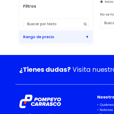
Inici
No se h
Rango de precio
¿Tienes dudas?
Visita nuest
Nosotr
Quiénes
Noticias