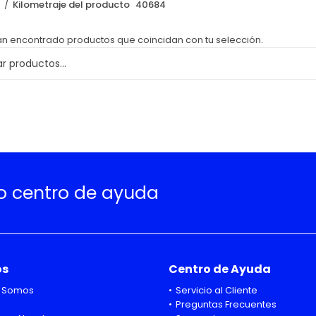
o
Kilometraje del producto
40684
an encontrado productos que coincidan con tu selección.
ro centro de ayuda
os
Centro de Ayuda
 Somos
Servicio al Cliente
Preguntas Frecuentes