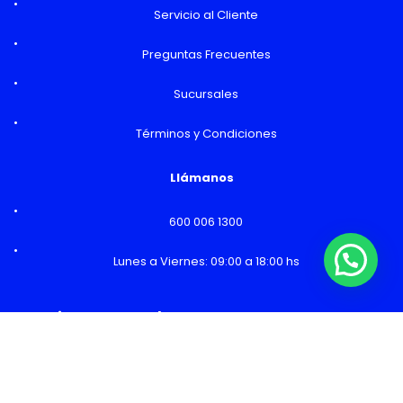
Servicio al Cliente
Preguntas Frecuentes
Sucursales
Términos y Condiciones
Llámanos
600 006 1300
Lunes a Viernes: 09:00 a 18:00 hs
¿Necesitas Ayuda o mas información?
Horarios y Sucursales
Ventas
Lunes a Viernes: 09:00 a 19:00 hs