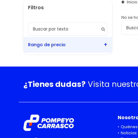
Inici
No se h
Rango de precio
¿Tienes dudas?
Visita nuest
Nosotr
Quiénes
Noticias