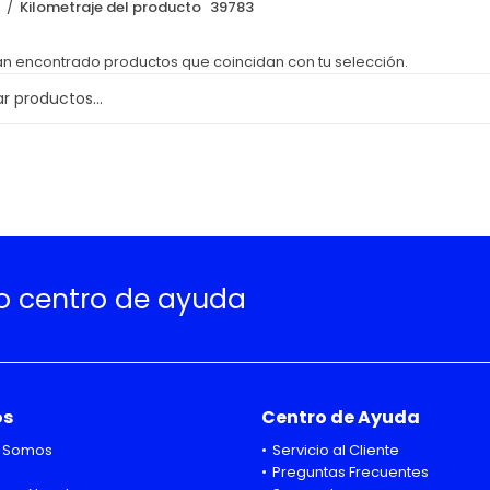
o
Kilometraje del producto
39783
an encontrado productos que coincidan con tu selección.
ro centro de ayuda
os
Centro de Ayuda
 Somos
Servicio al Cliente
Preguntas Frecuentes