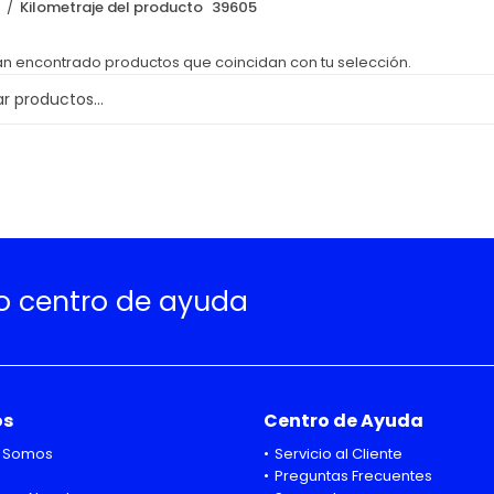
o
Kilometraje del producto
39605
an encontrado productos que coincidan con tu selección.
ro centro de ayuda
os
Centro de Ayuda
 Somos
Servicio al Cliente
Preguntas Frecuentes