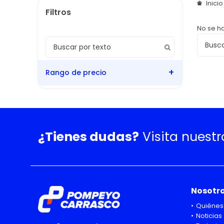
Inici
No se h
Rango de precio
¿Tienes dudas?
Visita nuest
Nosotr
Quiénes
Noticias