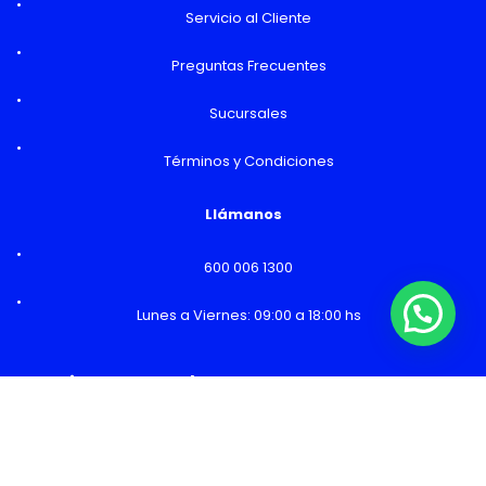
Servicio al Cliente
Preguntas Frecuentes
Sucursales
Términos y Condiciones
Llámanos
600 006 1300
Lunes a Viernes: 09:00 a 18:00 hs
¿Necesitas Ayuda o mas información?
Horarios y Sucursales
Ventas
Lunes a Viernes: 09:00 a 19:00 hs