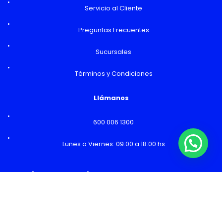
Servicio al Cliente
Preguntas Frecuentes
Sucursales
Términos y Condiciones
Llámanos
600 006 1300
Lunes a Viernes: 09:00 a 18:00 hs
¿Necesitas Ayuda o mas información?
Horarios y Sucursales
Ventas
Lunes a Viernes: 09:00 a 19:00 hs