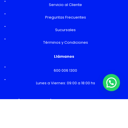
Servicio al Cliente
Preguntas Frecuentes
Sucursales
Términos y Condiciones
Llámanos
600 006 1300
Lunes a Viernes: 09:00 a 18:00 hs
¿Necesitas Ayuda o mas información?
Horarios y Sucursales
Ventas
Lunes a Viernes: 09:00 a 19:00 hs