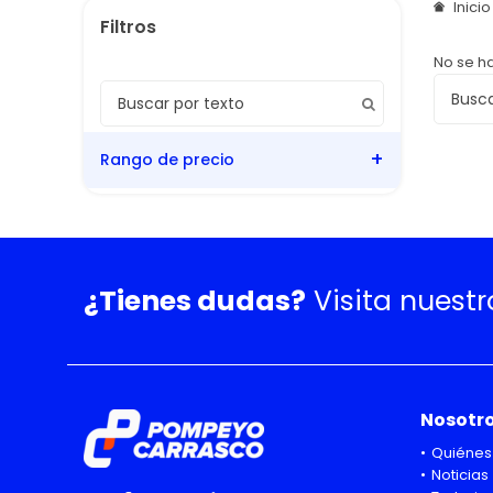
Inici
No se h
Rango de precio
¿Tienes dudas?
Visita nuest
Nosotr
Quiénes
Noticias