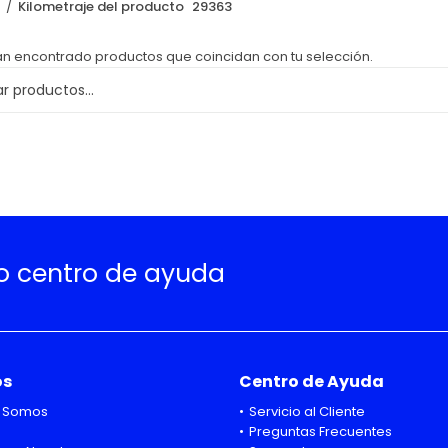
o
Kilometraje del producto
29363
an encontrado productos que coincidan con tu selección.
ro centro de ayuda
os
Centro de Ayuda
 Somos
Servicio al Cliente
Preguntas Frecuentes