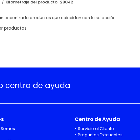
o
Kilometraje del producto
28042
an encontrado productos que coincidan con tu selección.
ro centro de ayuda
os
Centro de Ayuda
 Somos
Servicio al Cliente
Preguntas Frecuentes