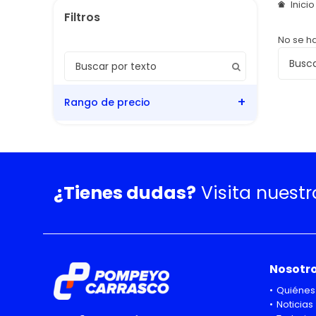
Inici
No se h
Rango de precio
¿Tienes dudas?
Visita nuest
Nosotr
Quiénes
Noticias