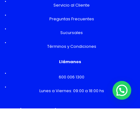
Servicio al Cliente
Preguntas Frecuentes
Sucursales
Términos y Condiciones
Llámanos
600 006 1300
Lunes a Viernes: 09:00 a 18:00 hs
¿Necesitas Ayuda o mas información?
Horarios y Sucursales
Ventas
Lunes a Viernes: 09:00 a 19:00 hs