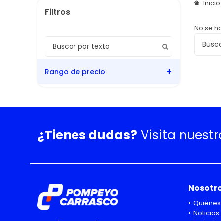
Inici
No se h
Rango de precio
¿Tienes dudas?
Visita nuest
Nosotr
Quiénes
Noticias