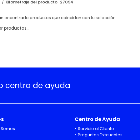
o
Kilometraje del producto
27094
an encontrado productos que coincidan con tu selección.
ro centro de ayuda
os
Centro de Ayuda
 Somos
Servicio al Cliente
Preguntas Frecuentes