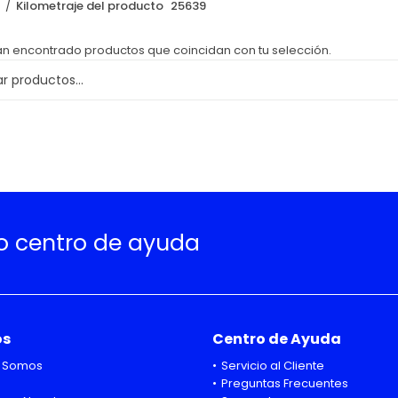
o
Kilometraje del producto
25639
an encontrado productos que coincidan con tu selección.
ro centro de ayuda
os
Centro de Ayuda
 Somos
Servicio al Cliente
Preguntas Frecuentes