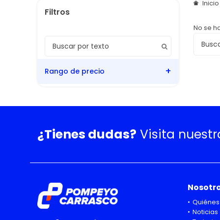
Inici
No se h
Rango de precio
¿Tienes dudas?
Visita nuest
Nosotr
Quiénes
Noticias