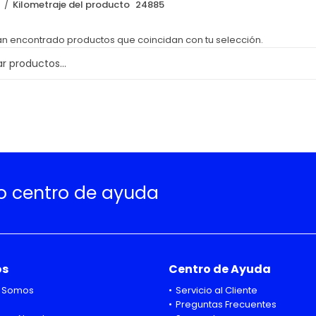
o
Kilometraje del producto
24885
an encontrado productos que coincidan con tu selección.
ro centro de ayuda
os
Centro de Ayuda
 Somos
Servicio al Cliente
Preguntas Frecuentes