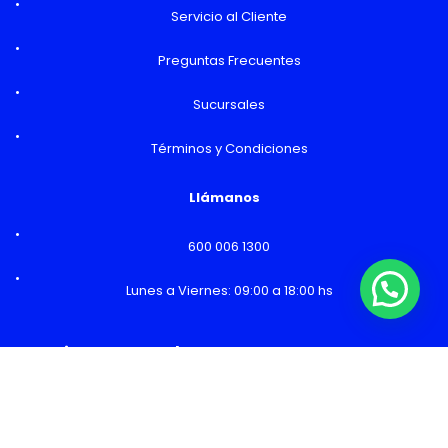
Servicio al Cliente
Preguntas Frecuentes
Sucursales
Términos y Condiciones
Llámanos
600 006 1300
Lunes a Viernes: 09:00 a 18:00 hs
¿Necesitas Ayuda o mas información?
Horarios y Sucursales
Ventas
Lunes a Viernes: 09:00 a 19:00 hs