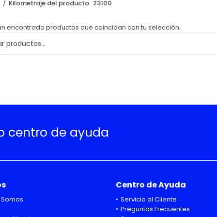
o
Kilometraje del producto
23100
an encontrado productos que coincidan con tu selección.
ro centro de ayuda
os
Centro de Ayuda
 Somos
Servicio al Cliente
Preguntas Frecuentes