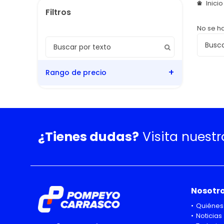
Inici
No se h
Rango de precio
¿Tienes dudas?
Visita nuest
Nosotr
Quiénes
Noticias