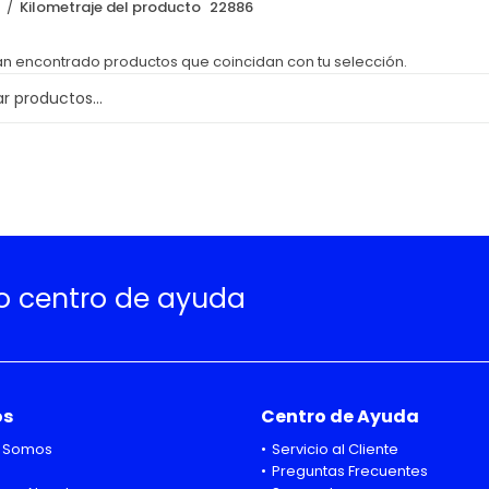
o
Kilometraje del producto
22886
an encontrado productos que coincidan con tu selección.
ro centro de ayuda
os
Centro de Ayuda
 Somos
Servicio al Cliente
Preguntas Frecuentes