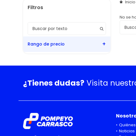
Inici
No se h
Rango de precio
¿Tienes dudas?
Visita nuest
Nosotr
Quiénes
Noticias