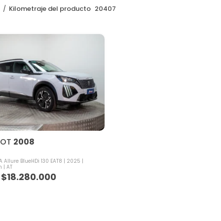
o
Kilometraje del producto
20407
EOT
2008
Allure BlueHDi 130 EAT8
2025
m
AT
$
18.280.000