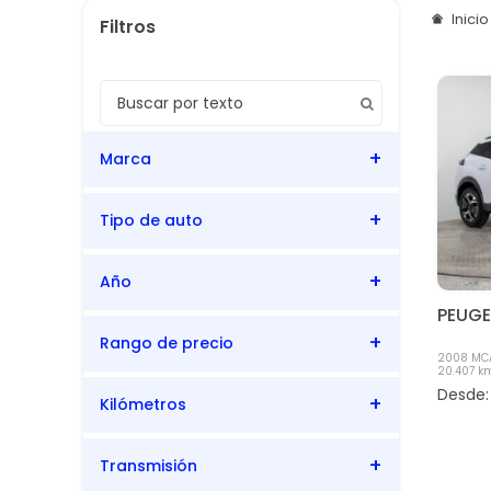
Inici
Marca
Tipo de auto
Peugeot
Año
SUV
PEUG
Rango de precio
2025
2008 MCA 
20.407 k
Kilómetros
20.407
20.407
Transmisión