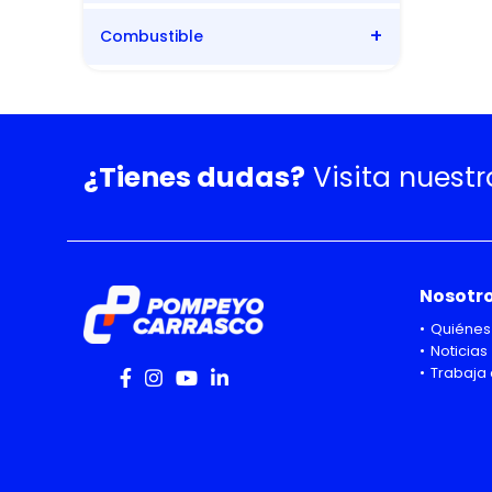
Combustible
Automática
Diesel
¿Tienes dudas?
Visita nuest
Nosotr
Quiénes
Noticias
Trabaja 