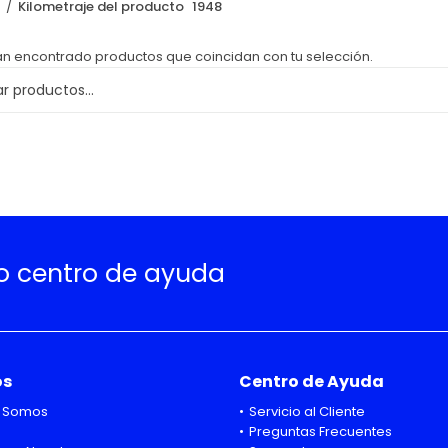
o
Kilometraje del producto
1948
an encontrado productos que coincidan con tu selección.
ro centro de ayuda
os
Centro de Ayuda
 Somos
Servicio al Cliente
Preguntas Frecuentes