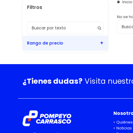
Inici
No se h
Rango de precio
¿Tienes dudas?
Visita nuest
Nosotr
Quiénes
Noticias